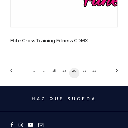
Elite Cross Training Fitness CDMX
1
…
18
19
20
21
22
HAZ QUE SUCEDA