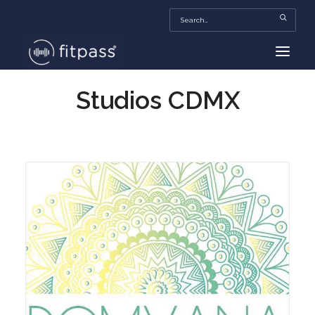
Studios CDMX
HOME
MEXICO
BEAUTY
FITPASS TV
FITBIZ
TRENDS
MORE…