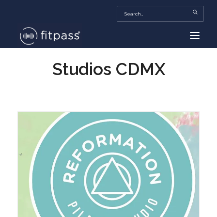
Studios CDMX
HOME
MEXICO
BEAUTY
FITPASS TV
FITBIZ
TRENDS
MORE…