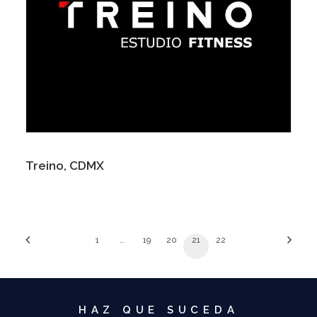
Treino, CDMX
1
…
19
20
21
22
HAZ QUE SUCEDA