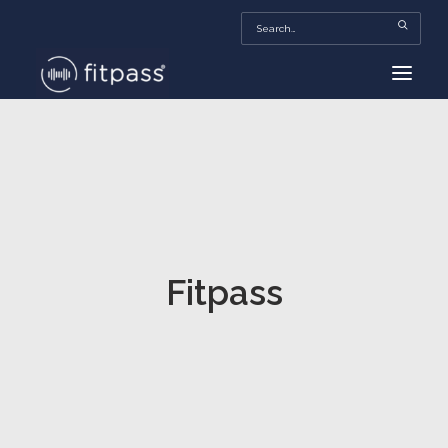
HOME
MEXICO
BEAUTY
FITPASS TV
Fitpass
FITBIZ
TRENDS
MORE…