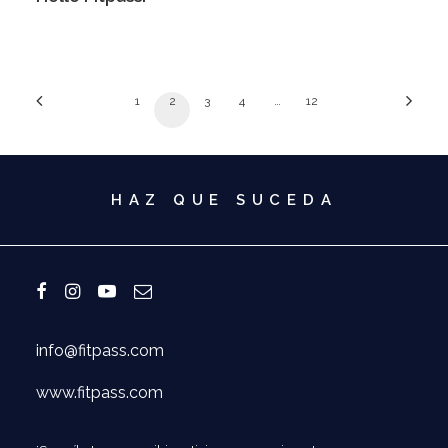
1
2
3
4
…
12
HAZ QUE SUCEDA
info@fitpass.com
www.fitpass.com