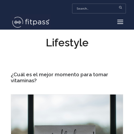
Lifestyle
HOME
MEXICO
BEAUTY
¿Cuál es el mejor momento para tomar
FITPASS TV
vitaminas?
FITBIZ
TRENDS
MORE…