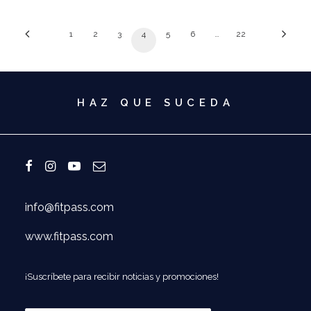
1
2
3
4
5
6
…
22
HAZ QUE SUCEDA
info@fitpass.com
www.fitpass.com
¡Suscríbete para recibir noticias y promociones!