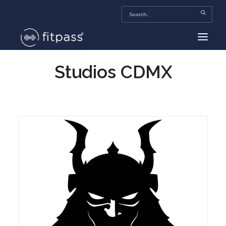
Studios CDMX
HOME
MEXICO
BEAUTY
FITPASS TV
FITBIZ
TRENDS
MORE…